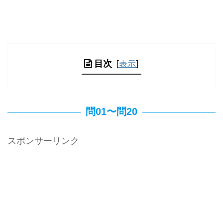
目次
[
表示
]
問01〜問20
スポンサーリンク