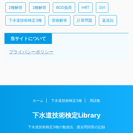
2種解答
3種解答
BOD負荷
HRT
SVI
下水道技術検定3種
管路解答
計算問題
返送比
当サイトについて
プライバシーポリシー
ホーム
下水道技術検定3種
用語集
下水道技術検定Library
下水道技術検定3種の勉強法、過去問回答の記録